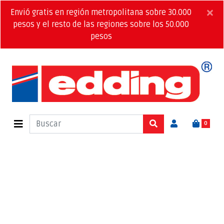
×
Envió gratis en región metropolitana sobre 30.000
pesos y el resto de las regiones sobre los 50.000
pesos
0