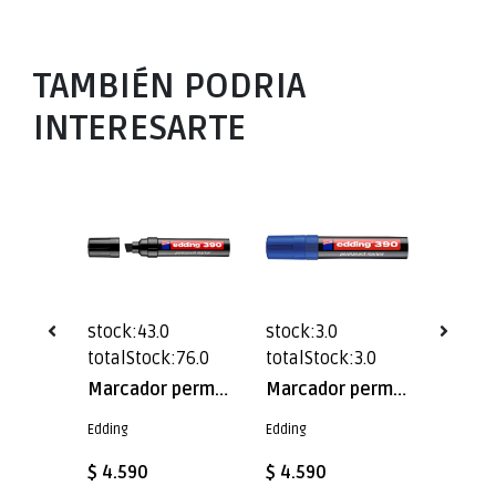
TAMBIÉN PODRIA
INTERESARTE
stock:43.0
stock:3.0
stock:
24.0
totalStock:76.0
totalStock:3.0
totalS
Marcador permanente Jumbo edding 390 VERDE
Marcador permanente Jumbo edding 390 NEGRO
Marcador permanente Jumbo edding 390 AZUL
Edding
Edding
Edding
$ 4.590
$ 4.590
$ 4.5