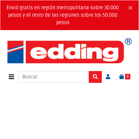
×
Envió gratis en región metropolitana sobre 30.000
pesos y el resto de las regiones sobre los 50.000
pesos
0