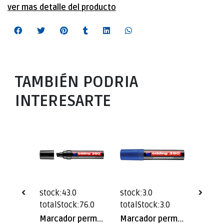
ver mas detalle del producto
TAMBIÉN PODRIA
INTERESARTE
stock:43.0
stock:3.0
stock:
24.0
totalStock:76.0
totalStock:3.0
totalS
Marcador permanente Jumbo edding 390 VERDE
Marcador permanente Jumbo edding 390 NEGRO
Marcador permanente Jumbo edding 390 AZUL