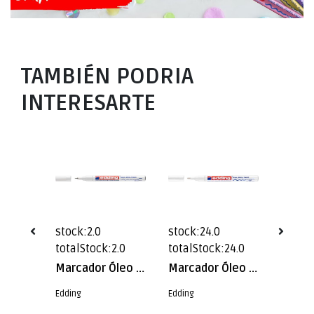
TAMBIÉN PODRIA
INTERESARTE
stock:2.0
stock:24.0
stock:
1.0
totalStock:2.0
totalStock:24.0
totalS
Marcador Óleo Permanente Edding E-751 Verde Pastel
Marcador Óleo Permanente Edding E-780 Blanco
Marcador Óleo Permanente Edding E-751 Blanco
Edding
Edding
Edding