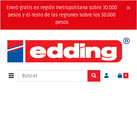
×
Envió gratis en región metropolitana sobre 30.000
pesos y el resto de las regiones sobre los 50.000
pesos
0