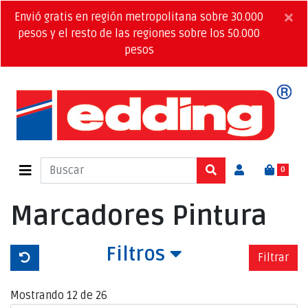
×
Envió gratis en región metropolitana sobre 30.000
pesos y el resto de las regiones sobre los 50.000
pesos
0
Marcadores Pintura
Filtros
Filtrar
Mostrando 12 de 26