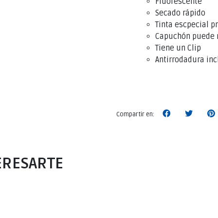
Fluorescente
Secado rápido
Tinta escpecial p
Capuchón puede 
Tiene un Clip
Antirrodadura inc
Compartir en:
ERESARTE