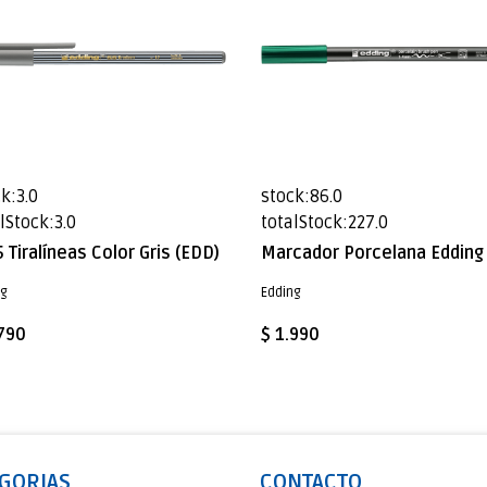
k:3.0
stock:86.0
lStock:3.0
totalStock:227.0
 Tiralíneas Color Gris (EDD)
ng
Edding
.790
$ 1.990
GORIAS
CONTACTO