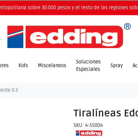
etropolitana sobre 30.000 pesos y el resto de las regiones sob
Soluciones
ores
Kids
Miscelaneos
Spray
Ac
Especiales
Verde 0.3
Tiralíneas Ed
SKU: 4-55004