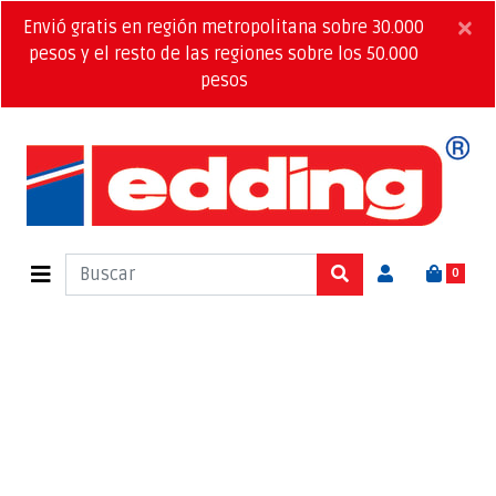
×
Envió gratis en región metropolitana sobre 30.000
pesos y el resto de las regiones sobre los 50.000
pesos
0