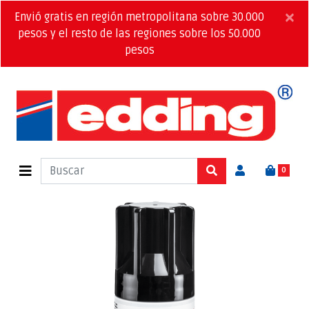
×
Envió gratis en región metropolitana sobre 30.000
pesos y el resto de las regiones sobre los 50.000
pesos
0