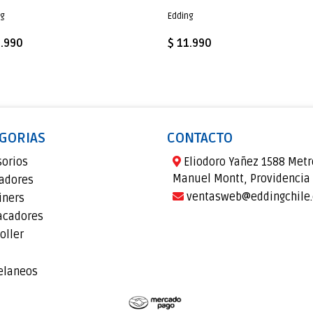
ng
Edding
1.990
$ 11.990
GORIAS
CONTACTO
sorios
Eliodoro Yañez 1588 Metr
Manuel Montt, Providencia
adores
ventasweb@eddingchile.
iners
acadores
oller
elaneos