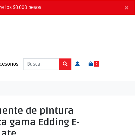
×
re los 50.000 pesos
cesorios
0
ente de pintura
lta gama Edding E-
Mate