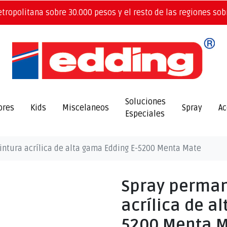
etropolitana sobre 30.000 pesos y el resto de las regiones sob
Soluciones
ores
Kids
Miscelaneos
Spray
Ac
Especiales
ntura acrílica de alta gama Edding E-5200 Menta Mate
Spray perman
acrílica de a
5200 Menta 