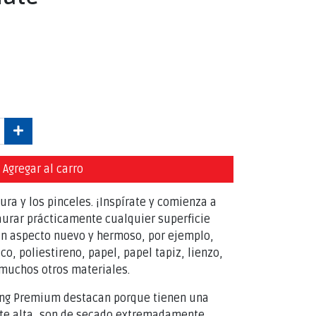
Agregar al carro
ura y los pinceles. ¡Inspírate y comienza a
aurar prácticamente cualquier superficie
 un aspecto nuevo y hermoso, por ejemplo,
co, poliestireno, papel, papel tapiz, lienzo,
muchos otros materiales.
ding Premium destacan porque tienen una
te alta, son de secado extremadamente