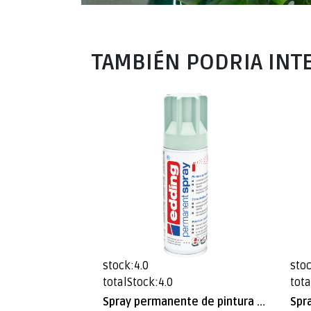
TAMBIÉN PODRIA INT
stock:4.0
stoc
totalStock:4.0
tota
Spray permanente de pintura acrílica de alta gama Edding E-5200 Menta Mate