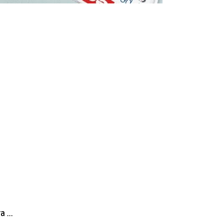
Spray permanente de pintura acrílica de alta gama Edding E-5200 Lavanda Mate