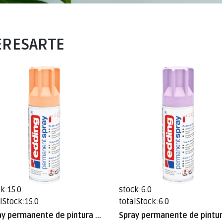
ERESARTE
k:15.0
stock:6.0
lStock:15.0
totalStock:6.0
Spray permanente de pintura acrílica de alta gama Edding E-5200 Durazno Mate