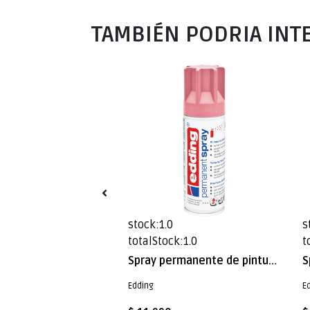
TAMBIÉN PODRIA INT
0
stock:1.0
s
k:10.0
totalStock:1.0
t
Spray permanente de pintura acrílica de alta gama Edding E-5200 Rosado Pastel Mate
Spray permanente de pintura acrílica de alta gama Edding E-5200 Malva Mate
Edding
E