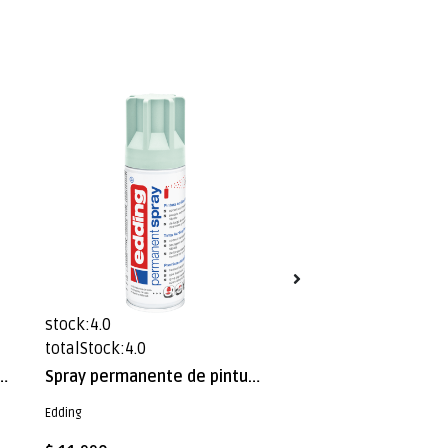
stock:4.0
stock:15.0
totalStock:4.0
totalStock:15.0
ra acrílica de alta gama Edding E-5200 Verde Pastel Mate
Spray permanente de pintura acrílica de alta gama Edding E-5200 Menta Mate
Edding
Edding