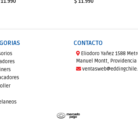
 11.990
$ 11.990
GORIAS
CONTACTO
sorios
Eliodoro Yañez 1588 Metr
Manuel Montt, Providencia
adores
ventasweb@eddingchile.
iners
acadores
oller
elaneos