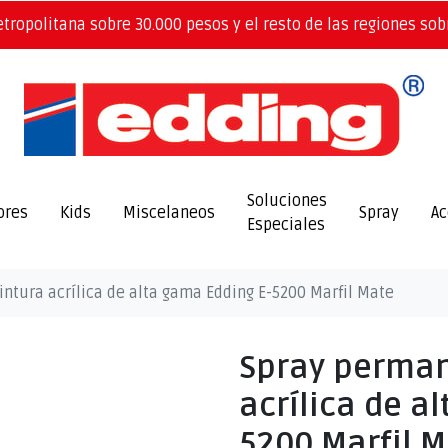
etropolitana sobre 30.000 pesos y el resto de las regiones sob
Soluciones
ores
Kids
Miscelaneos
Spray
Ac
Especiales
ntura acrílica de alta gama Edding E-5200 Marfil Mate
Spray perman
acrílica de a
5200 Marfil 