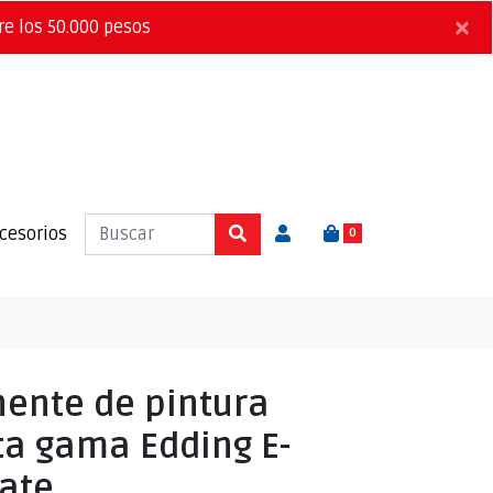
×
re los 50.000 pesos
cesorios
0
ente de pintura
lta gama Edding E-
Mate