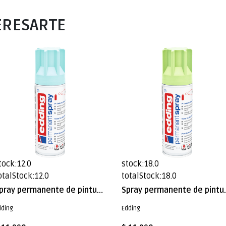
ERESARTE
tock:12.0
stock:18.0
otalStock:12.0
totalStock:18.0
Spray permanente de pintura acrílica de alta gama Edding E-5200 Azul Pastel Mate
Spray permanente de pintu
dding
Edding