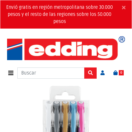
×
Envió gratis en región metropolitana sobre 30.000
pesos y el resto de las regiones sobre los 50.000
pesos
0