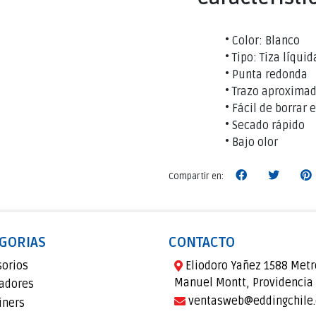
• Color: Blanco
• Tipo: Tiza líqui
• Punta redonda
• Trazo aproxima
• Fácil de borrar 
• Secado rápido
• Bajo olor
Compartir en:
GORIAS
CONTACTO
sorios
Eliodoro Yañez 1588 Metr
Manuel Montt, Providencia
adores
ventasweb@eddingchile.
iners