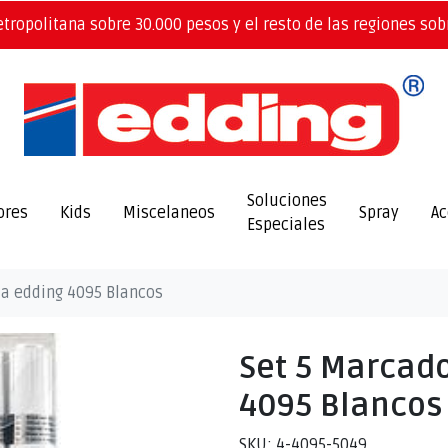
etropolitana sobre 30.000 pesos y el resto de las regiones sob
Soluciones
ores
Kids
Miscelaneos
Spray
Ac
Especiales
za edding 4095 Blancos
Set 5 Marcado
4095 Blancos
SKU: 4-4095-5049