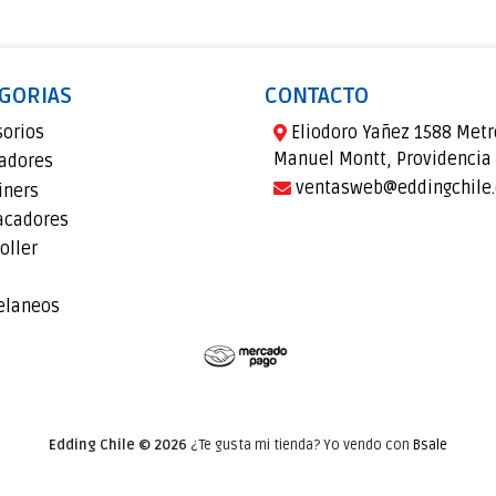
GORIAS
CONTACTO
sorios
Eliodoro Yañez 1588 Metr
Manuel Montt, Providencia
adores
ventasweb@eddingchile.
iners
acadores
oller
elaneos
Edding Chile © 2026
¿Te gusta mi tienda? Yo vendo con
Bsale