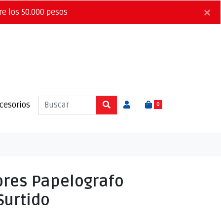
×
re los 50.000 pesos
cesorios
0
ores Papelografo
Surtido