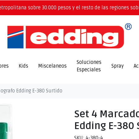
etropolitana sobre 30.000 pesos y el resto de las regiones sob
Soluciones
ores
Kids
Miscelaneos
Spray
Ac
Especiales
ografo Edding E-380 Surtido
Set 4 Marcad
Edding E-380 
SKU: 4-380-4