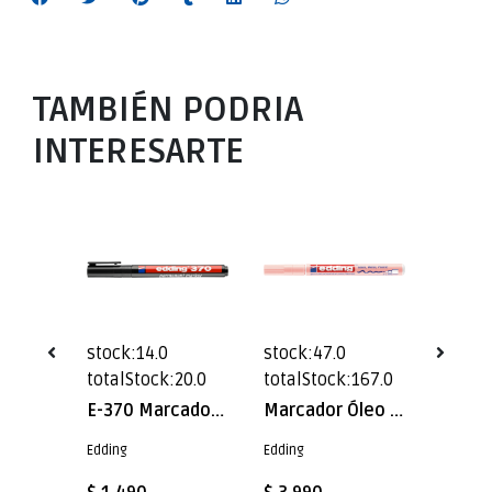
TAMBIÉN PODRIA
INTERESARTE
stock:14.0
stock:47.0
stock:
1.0
totalStock:20.0
totalStock:167.0
totalS
Marcador caligráfico Edding E-1255 Carmesí
E-370 Marcador Permanente Negro Edding
Marcador Óleo Permanente Edding E-751 Rosado Pastel
Edding
Edding
Edding