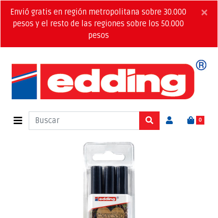
×
Envió gratis en región metropolitana sobre 30.000
pesos y el resto de las regiones sobre los 50.000
pesos
0