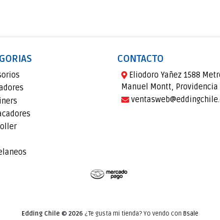
GORIAS
CONTACTO
sorios
Eliodoro Yañez 1588 Metr
Manuel Montt, Providencia
adores
ventasweb@eddingchile.
iners
acadores
oller
elaneos
Edding Chile © 2026
¿Te gusta mi tienda? Yo vendo con
Bsale