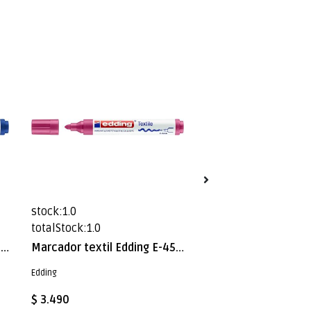
stock:1.0
stock:2.0
totalStock:1.0
totalStock:2.0
Marcador textil Edding E-4500 Azul
Marcador textil Edding E-4500 Carmesi
Edding
Edding
$ 3.490
$ 3.490