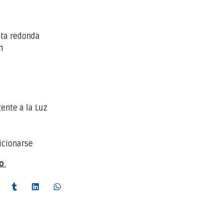
nta redonda
m
ente a la Luz
icionarse
to