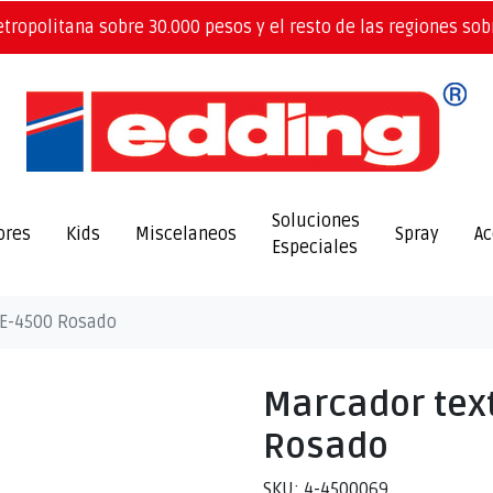
etropolitana sobre 30.000 pesos y el resto de las regiones sob
Soluciones
ores
Kids
Miscelaneos
Spray
Ac
Especiales
 E-4500 Rosado
Marcador text
Rosado
SKU: 4-4500069