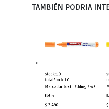
TAMBIÉN PODRIA INT
stock:1.0
s
k:2.0
totalStock:1.0
t
Marcador textil Edding E-4500 l Naranja Claro
Marcador textil Edding E-4500 Naranja Fluor
Edding
E
$ 3.490
$