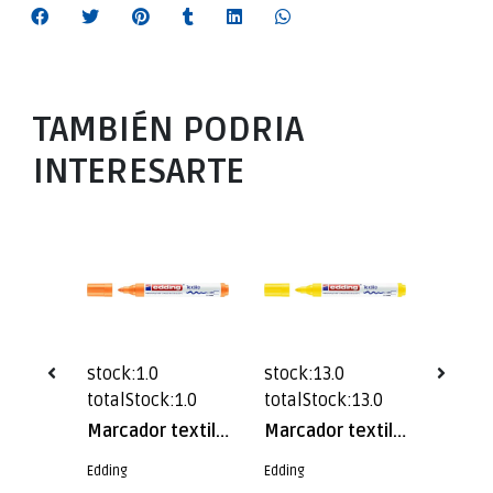
TAMBIÉN PODRIA
INTERESARTE
stock:1.0
stock:13.0
stock:
2.0
totalStock:1.0
totalStock:13.0
totalS
Marcador textil Edding E-4500 l Naranja Claro
Marcador textil Edding E-4500 Naranja Fluor
Marcador textil Edding E-4500 Amarillo
Edding
Edding
Edding