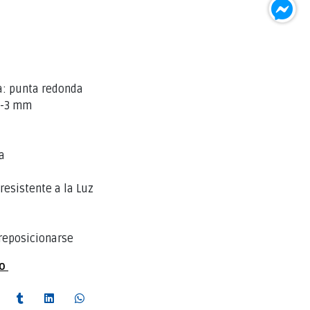
a: punta redonda
 2-3 mm
a
esistente a la Luz
reposicionarse
to