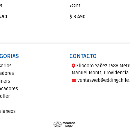
ng
Edding
.490
$ 3.490
GORIAS
CONTACTO
sorios
Eliodoro Yañez 1588 Metr
Manuel Montt, Providencia
adores
ventasweb@eddingchile.
iners
acadores
oller
elaneos