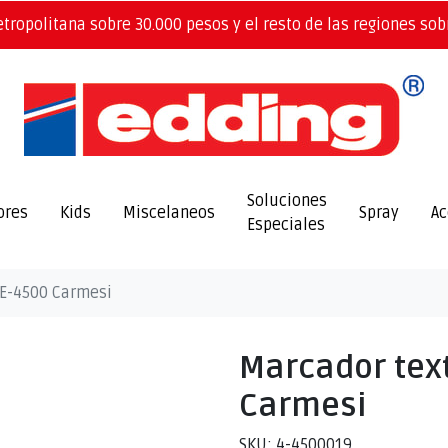
etropolitana sobre 30.000 pesos y el resto de las regiones sob
Soluciones
ores
Kids
Miscelaneos
Spray
Ac
Especiales
 E-4500 Carmesi
Marcador text
Carmesi
SKU: 4-4500019