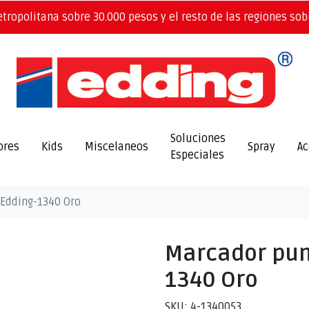
etropolitana sobre 30.000 pesos y el resto de las regiones sob
Soluciones
ores
Kids
Miscelaneos
Spray
Ac
Especiales
 Edding-1340 Oro
Marcador pun
1340 Oro
SKU: 4-1340053