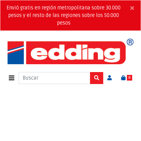
×
Envió gratis en región metropolitana sobre 30.000
pesos y el resto de las regiones sobre los 50.000
pesos
0