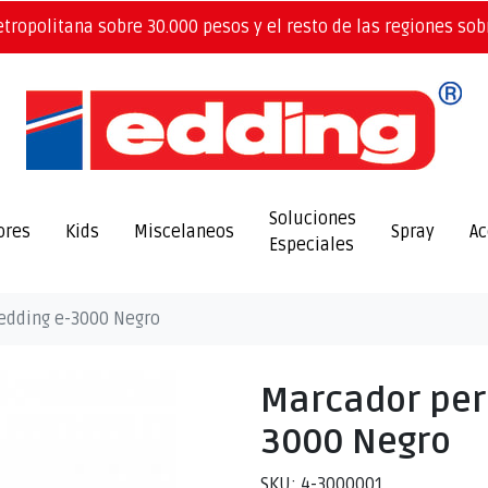
etropolitana sobre 30.000 pesos y el resto de las regiones sob
Soluciones
ores
Kids
Miscelaneos
Spray
Ac
Especiales
edding e-3000 Negro
Marcador per
3000 Negro
SKU: 4-3000001