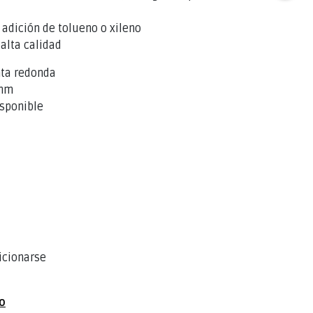
n adición de tolueno o xileno
alta calidad
nta redonda
 mm
sponible
icionarse
to