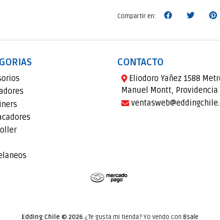
Compartir en:
GORIAS
CONTACTO
sorios
Eliodoro Yañez 1588 Metr
Manuel Montt, Providencia
adores
ventasweb@eddingchile.
iners
acadores
oller
elaneos
Edding Chile © 2026
¿Te gusta mi tienda? Yo vendo con
Bsale