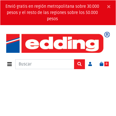
×
Envió gratis en región metropolitana sobre 30.000
pesos y el resto de las regiones sobre los 50.000
pesos
0