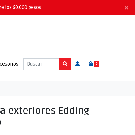
×
re los 50.000 pesos
cesorios
0
a exteriores Edding
o