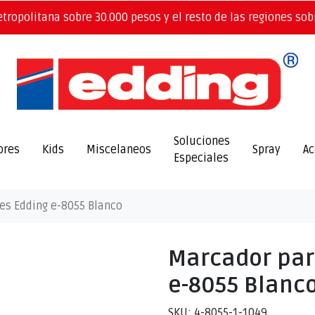
etropolitana sobre 30.000 pesos y el resto de las regiones sob
Soluciones
ores
Kids
Miscelaneos
Spray
Ac
Especiales
es Edding e-8055 Blanco
Marcador par
e-8055 Blanc
SKU: 4-8055-1-1049