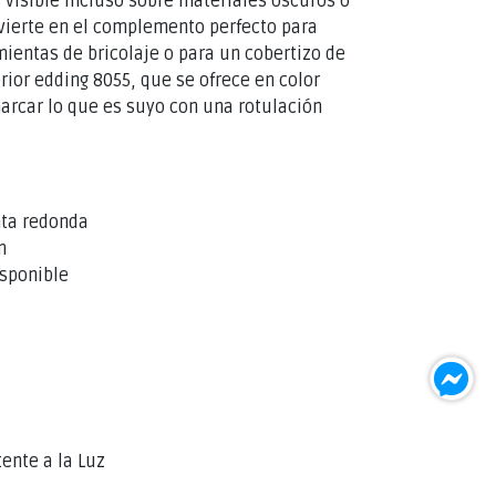
s visible incluso sobre materiales oscuros o
nvierte en el complemento perfecto para
ientas de bricolaje o para un cobertizo de
erior edding 8055, que se ofrece en color
arcar lo que es suyo con una rotulación
nta redonda
m
sponible
ente a la Luz