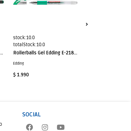
stock:10.0
stock:3.0
totalStock:10.0
totalStock:3.0
dor Porcelana Edding E-4200 Verde
Rollerballs Gel Edding E-2185 Verde
Edding
Edding
$ 1.990
$ 4.990
SOCIAL
o