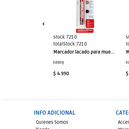
9.0
stock:721.0
s
ck:689.0
totalStock:721.0
t
Marcador lacado para muebles Edding E-8900 Roble
Marcador lacado para muebles Edding E-8900 Negro
Edding
E
$ 4.990
$
INFO ADICIONAL
CATE
Quienes Somos
Acce