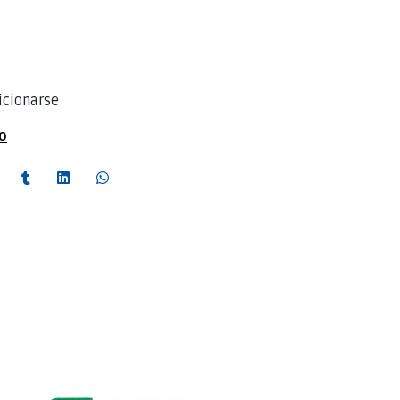
icionarse
to