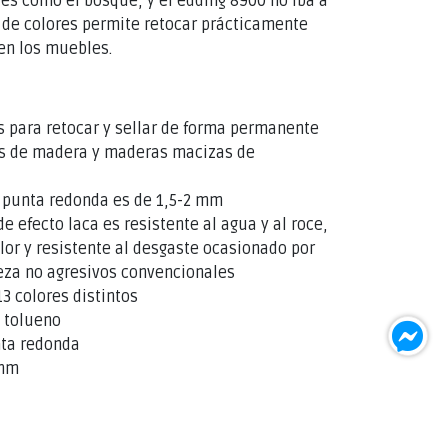
es como el bosque, y el edding 8900 no iba a
 de colores permite retocar prácticamente
en los muebles.
 para retocar y sellar de forma permanente
es de madera y maderas macizas de
la punta redonda es de 1,5-2 mm
de efecto laca es resistente al agua y al roce,
lor y resistente al desgaste ocasionado por
eza no agresivos convencionales
13 colores distintos
i tolueno
nta redonda
 mm