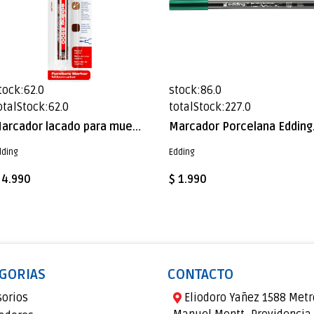
tock:62.0
stock:86.0
otalStock:62.0
totalStock:227.0
Marcador lacado para muebles Edding E-8900 Caoba
Marca
dding
Edding
 4.990
$ 1.990
GORIAS
CONTACTO
sorios
Eliodoro Yañez 1588 Metr