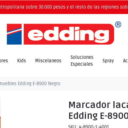
etropolitana sobre 30.000 pesos y el resto de las regiones sob
Soluciones
ores
Kids
Miscelaneos
Spray
Ac
Especiales
muebles Edding E-8900 Negro
Marcador lac
Edding E-890
SKU: 4-8900-1-4001