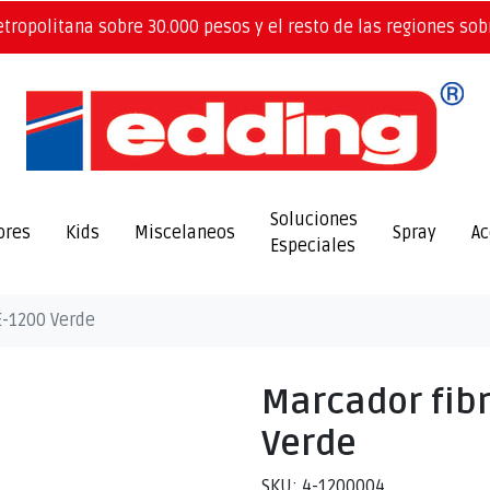
etropolitana sobre 30.000 pesos y el resto de las regiones sob
Soluciones
ores
Kids
Miscelaneos
Spray
Ac
Especiales
E-1200 Verde
Marcador fibr
Verde
SKU: 4-1200004