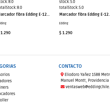
tock:8.0
stock:5.0
otalStock:8.0
totalStock:5.0
Marcador fibra Edding E-1200 Café
Marcador fibra Eddin
dding
Edding
 1.290
$ 1.290
GORIAS
CONTACTO
sorios
Eliodoro Yañez 1588 Metr
Manuel Montt, Providencia
adores
ventasweb@eddingchile.
iners
acadores
oller