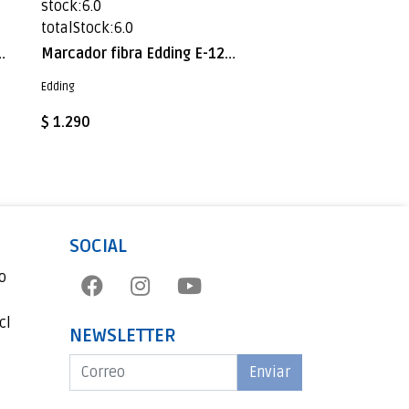
stock:6.0
stock:1.0
totalStock:6.0
totalStock:1.0
g E-1200 Rosado Pastel
Marcador fibra Edding E-1200 Verde fluor
Edding
Edding
$ 1.290
$ 1.290
SOCIAL
o
cl
NEWSLETTER
Enviar