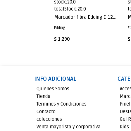
0
stock:20.0
s
k:15.0
totalStock:20.0
t
Marcador fibra Edding E-1200 Amarillo fluor
Marcador fibra Edding E-1200 Verde Pastel
Edding
E
$ 1.290
$
INFO ADICIONAL
CATE
Quienes Somos
Acce
Tienda
Marc
Términos y Condiciones
Finel
Contacto
Dest
colecciones
Gel R
Venta mayorista y corporativa
Kids