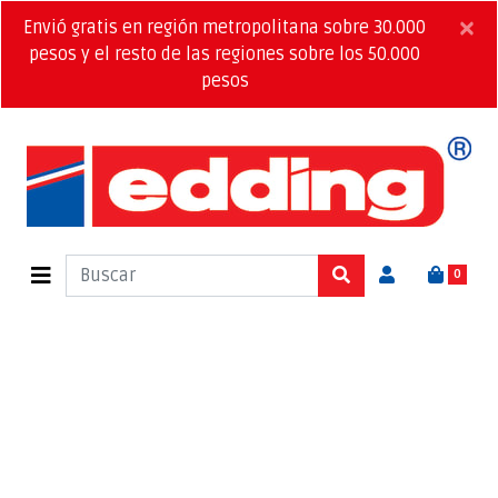
×
Envió gratis en región metropolitana sobre 30.000
pesos y el resto de las regiones sobre los 50.000
pesos
0