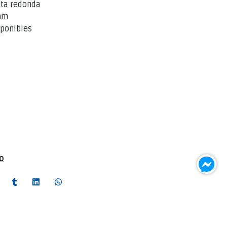
nta redonda
 mm
sponibles
to