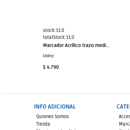
stock:11.0
totalStock:11.0
Marcador Acrílico trazo medio Edding e-5100 Amarillo neón
Edding
$ 4.790
INFO ADICIONAL
CATE
Quienes Somos
Acce
Tienda
Marc