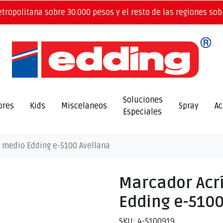
etropolitana sobre 30.000 pesos y el resto de las regiones sob
Soluciones
ores
Kids
Miscelaneos
Spray
Ac
Especiales
o medio Edding e-5100 Avellana
Marcador Acrí
Edding e-5100
SKU: 4-5100919