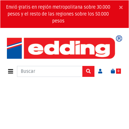
×
Envió gratis en región metropolitana sobre 30.000
pesos y el resto de las regiones sobre los 50.000
pesos
0