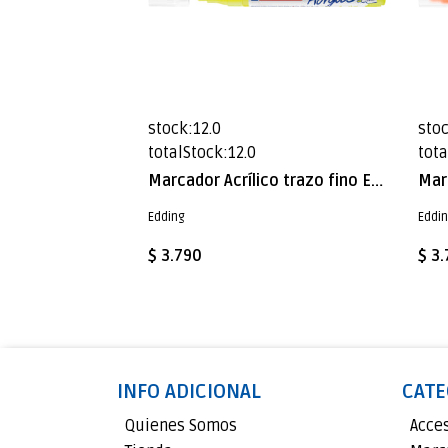
stock:12.0
stoc
totalStock:12.0
tota
Marcador Acrílico trazo fino Edding e-5300 Amarillo neón
Edding
Eddi
$ 3.790
$ 3
INFO ADICIONAL
CATE
Quienes Somos
Acce