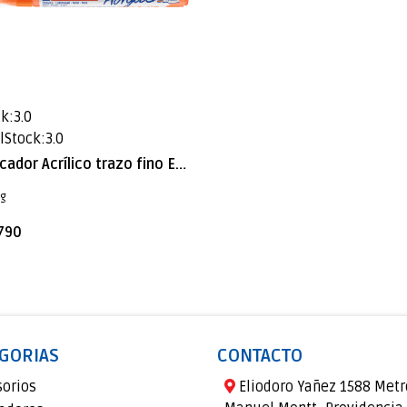
k:3.0
lStock:3.0
Marcador Acrílico trazo fino Edding e-5300 Naranjo neón
ng
.790
GORIAS
CONTACTO
sorios
Eliodoro Yañez 1588 Metr