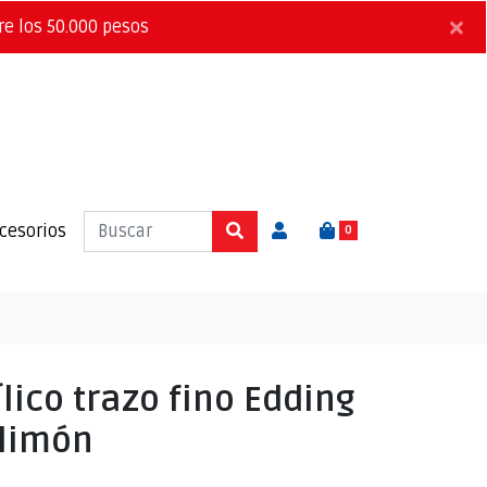
×
re los 50.000 pesos
cesorios
0
lico trazo fino Edding
 limón