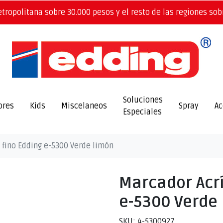
etropolitana sobre 30.000 pesos y el resto de las regiones sob
Soluciones
ores
Kids
Miscelaneos
Spray
Ac
Especiales
o fino Edding e-5300 Verde limón
Marcador Acrí
e-5300 Verde
SKU: 4-5300927