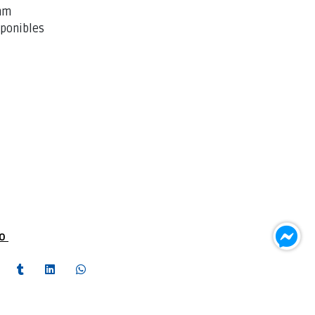
 mm
sponibles
to