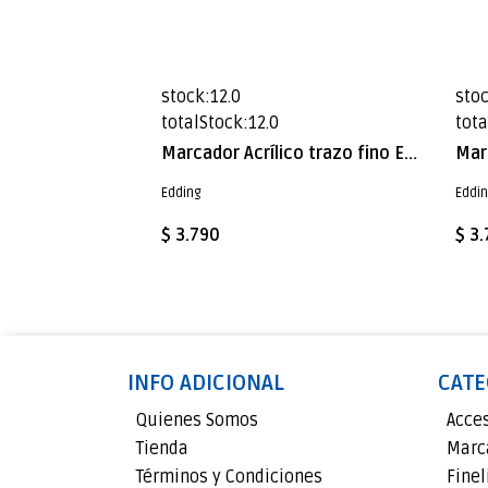
stock:12.0
stoc
totalStock:12.0
tota
Marcador Acrílico trazo fino Edding e-5300 Amarillo neón
Edding
Eddi
$ 3.790
$ 3
INFO ADICIONAL
CATE
Quienes Somos
Acce
Tienda
Marc
Términos y Condiciones
Finel