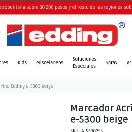
etropolitana sobre 30.000 pesos y el resto de las regiones sob
Soluciones
ores
Kids
Miscelaneos
Spray
Ac
Especiales
 fino Edding e-5300 beige
Marcador Acrí
e-5300 beige
SKU: 4-5300255