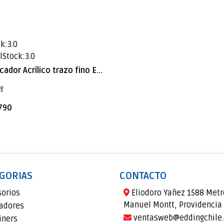
k:3.0
lStock:3.0
Marcador Acrílico trazo fino Edding e-5300 Naranjo neón
ng
.790
GORIAS
CONTACTO
sorios
Eliodoro Yañez 1588 Metr
Manuel Montt, Providencia
adores
ventasweb@eddingchile.
iners