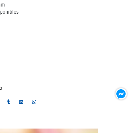
 mm
sponibles
to