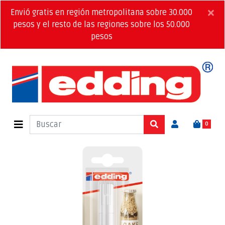
×
Envió gratis en región metropolitana sobre 30.000
pesos y el resto de las regiones sobre los 50.000
pesos
0