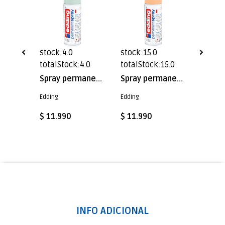
stock:4.0
stock:15.0
stock:
6.0
totalStock:4.0
totalStock:15.0
totalS
Spray permanente de pintura acrílica de alta gama Edding E-5200 Lavanda Mate
Spray permanente de pintura acrílica de alta gama Edding E-5200 Menta Mate
Spray permanente de pintura acrílica de alta gama Edding E-5200 Durazno Mate
Edding
Edding
Edding
$ 11.990
$ 11.990
$ 11.
INFO ADICIONAL