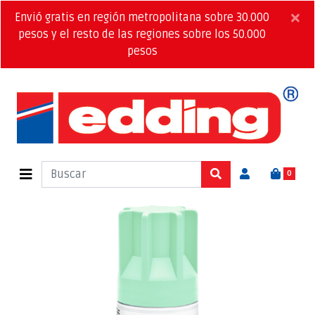
×
Envió gratis en región metropolitana sobre 30.000
pesos y el resto de las regiones sobre los 50.000
pesos
0