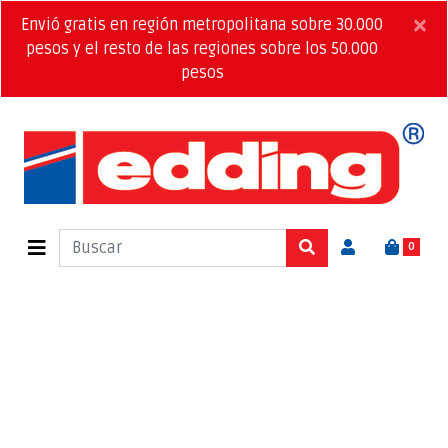
×
Envió gratis en región metropolitana sobre 30.000
pesos y el resto de las regiones sobre los 50.000
pesos
0