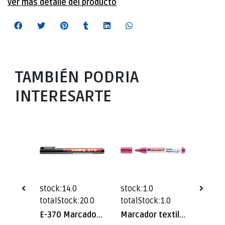
ver mas detalle del producto
TAMBIÉN PODRIA
INTERESARTE
stock:14.0
stock:1.0
stock:
6.0
totalStock:20.0
totalStock:1.0
totalS
E-370 Marcador Permanente Verde (EDD)
E-370 Marcador Permanente Negro Edding
Marcador textil Edding E-4500 Carmesi