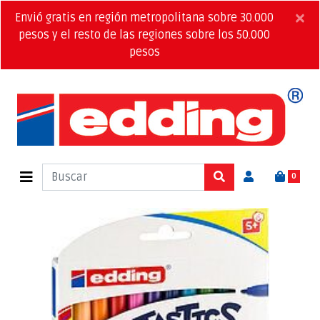
×
Envió gratis en región metropolitana sobre 30.000
pesos y el resto de las regiones sobre los 50.000
pesos
0