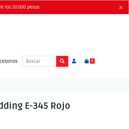
×
re los 50.000 pesos
cesorios
0
dding E-345 Rojo