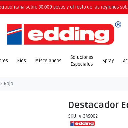
etropolitana sobre 30.000 pesos y el resto de las regiones sob
Soluciones
ores
Kids
Miscelaneos
Spray
Ac
Especiales
5 Rojo
Destacador E
SKU: 4-345002