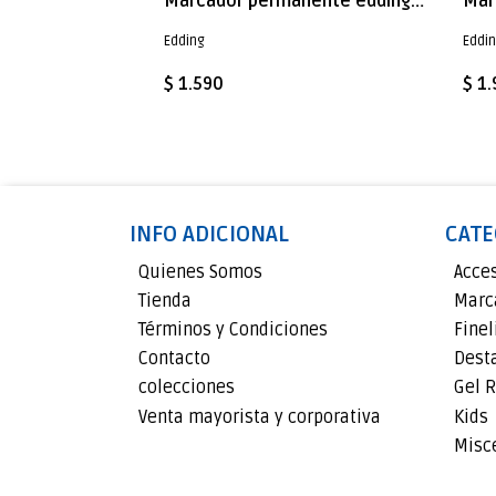
Marcador permanente edding E-300 Negro
Edding
Eddi
$ 1.590
$ 1
INFO ADICIONAL
CATE
Quienes Somos
Acce
Tienda
Marc
Términos y Condiciones
Finel
Contacto
Dest
colecciones
Gel R
Venta mayorista y corporativa
Kids
Misc