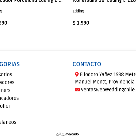
Marcador Porcelana Edding E-4200 Verde
ng
Edding
.990
$ 1.990
GORIAS
CONTACTO
sorios
Eliodoro Yañez 1588 Metr
Manuel Montt, Providencia
adores
ventasweb@eddingchile.
iners
acadores
oller
elaneos