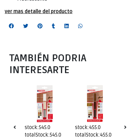
ver mas detalle del producto
TAMBIÉN PODRIA
INTERESARTE
0
stock:545.0
stock:455.0
stock:
999.0
totalStock:545.0
totalStock:455.0
totalS