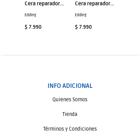
Cera reparadora muebles de madera madera Arce
Cera reparadora muebles de madera Edding E-8901/3 madera Blanco
Cera reparadora muebles de madera Edding E-8901/3 madera Nogal
Edding
Edding
Edding
$ 7.990
$ 7.990
$ 7.99
INFO ADICIONAL
Quienes Somos
Tienda
Términos y Condiciones