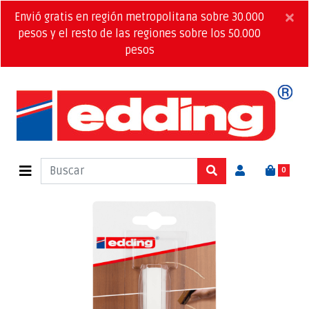
×
Envió gratis en región metropolitana sobre 30.000
pesos y el resto de las regiones sobre los 50.000
pesos
0