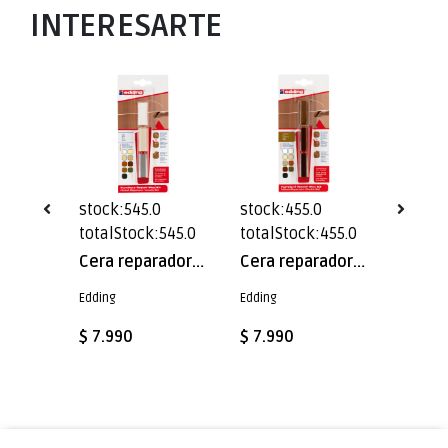
INTERESARTE
0
stock:545.0
stock:455.0
stock:
999.0
totalStock:545.0
totalStock:455.0
totalS
Cera reparadora muebles de madera madera Arce
Cera reparadora muebles de madera Edding E-8901/3 madera Blanco
Cera reparadora muebles de madera Edding E-8901/3 madera Nogal
Edding
Edding
Edding
$ 7.990
$ 7.990
$ 7.99