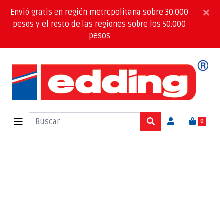
×
Envió gratis en región metropolitana sobre 30.000
pesos y el resto de las regiones sobre los 50.000
pesos
0