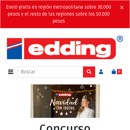
×
Envió gratis en región metropolitana sobre 30.000
pesos y el resto de las regiones sobre los 50.000
pesos
0
Concurso